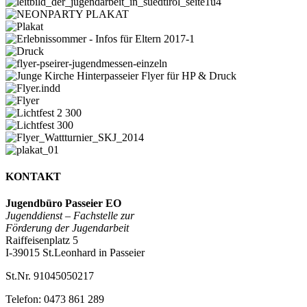
1
leitbild_der_jugendarbeit_in_suedtirol_seite2u3
leitbild_der_jugendarbeit_in_suedtirol_seite1u4
NEONPARTY
PLAKAT
Plakat
Erlebnissommer
-
Druck
Infos
flyer-
für
pseirer-
Junge
Eltern
jugendmessen-
Kirche
Flyer.indd
2017-
einzeln
Hinterpasseier
Flyer
1
Flyer
Lichtfest
für
2
Lichtfest
HP
300
300
Flyer_Wattturnier_SKJ_2014
&
plakat_01
Druck
KONTAKT
Jugendbüro Passeier EO
Jugenddienst –
Fachstelle zur
Förderung der Jugendarbeit
Raiffeisenplatz 5
I-39015 St.Leonhard in Passeier
St.Nr. 91045050217
Telefon: 0473 861 289