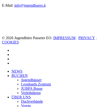
E-Mail:
info@jugendbuero.it
© 2026 Jugendbüro Passeier EO.
IMPRESSUM
.
PRIVACY
.
COOKIES
facebook
youtube
instagram
whatsapp
Close
NEWS
Menu
BUCHEN
Jugendhäuser
Leonhards.Zentrum
JUBPA Busse
Verleihdienst
ÜBER UNS
Dachverbände
Verein