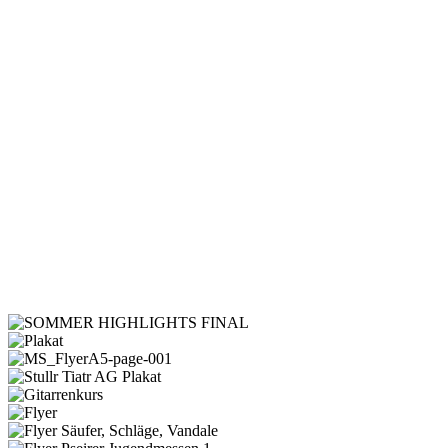
SOMMER
HIGHLIGHTS
Plakat
FINAL
MS_FlyerA5-
page-
Stullr
001
Tiatr
Gitarrenkurs
AG
Flyer
Plakat
Flyer