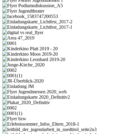
Säufer,
Flyer
Schläge,
Pseirer
Flyer
Vandale
Jugendmessen
Podiumsdiskussion_A5
Flyer
1
Jugendtheater
facebook_1583747200553
Einladungskarte_Lichtfest_2017-
2
Einladungskarte_Lichtfest_2017-
1
digital
vs
Area
real_flyer
47_2019
0001
Kinderkino
Platt
Kinderkino
2019
Moos
Kinderkino
-
2019-
Leonhard
Junge-
20
20
2019-
Kirche_2020
0002
20
0001(1)
JR-
Überblick-
Einladung
2020
JM
Flyer
Jugendmessen
Einladungskarte
2020_web
2020_Definitiv2
Plakat_2020_Definitiv
0002
0001(1)
Flyer
bzw
Erlebnissommer_Infos_Eltern_2018-