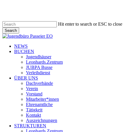
Skip
to
main
content
Hit enter to search or ESC to close
Search
Close
Search
search
Menu
NEWS
BUCHEN
Jugendhäuser
Leonhards.Zentrum
JUBPA Busse
Verleihdienst
ÜBER UNS
Dachverbände
Verein
Vorstand
Mitarbeiter*innen
Ehrenamtliche
Tätigkeit
Kontakt
Auszeichnungen
STRUKTUREN
Leonhards.Zentrum