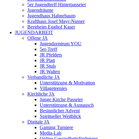
5er Jugendtreff Hinterpasseier
Jugendräume
Jugendhaus Hahnebaum
Krafthaus Josef Mayr-Nusser
Bergheim Egghof Kaser
JUGENDARBEIT
Offene JA
Jugendzentrum YOU
5er-Treff
JR Pfelders
JR Platt
JR Stuls
JR Walten
Verbandliche JA
Unterstützung & Motivation
Villageteenies
Kirchliche JA
Junge Kirche Passeier
Unterstützung & Austausch
Besinnlicher Advent
Spiritueller Weitblick
Digitale JA
Gaming Turniere
Media-Lab
Online Gesundheitsförderung