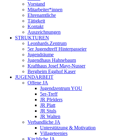
Vorstand
Mitarbeiter*innen
Ehrenamtliche
Tätigkeit
Kontakt
Auszeichnungen
STRUKTUREN
Leonhards.Zentrum
5er Jugendtreff Hinterpasseier
Jugendräume
Jugendhaus Hahnebaum
Krafthaus Josef Mayr-Nusser
Bergheim Egghof Kaser
JUGENDARBEIT
Offene JA
Jugendzentrum YOU
5er-Treff
JR Pfelders
JR Platt
JR Stuls
JR Walten
Verbandliche JA
Unterstützung & Motivation
Villageteenies
Kirchliche JA