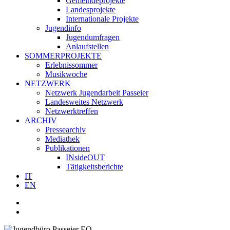
Gemeindeprojekte
Landesprojekte
Internationale Projekte
Jugendinfo
Jugendumfragen
Anlaufstellen
SOMMERPROJEKTE
Erlebnissommer
Musikwoche
NETZWERK
Netzwerk Jugendarbeit Passeier
Landesweites Netzwerk
Netzwerktreffen
ARCHIV
Pressearchiv
Mediathek
Publikationen
INsideOUT
Tätigkeitsberichte
IT
EN
facebook
youtube
instagram
whatsapp
search