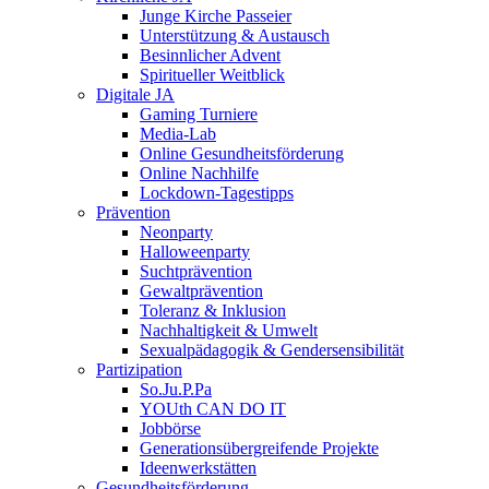
Junge Kirche Passeier
Unterstützung & Austausch
Besinnlicher Advent
Spiritueller Weitblick
Digitale JA
Gaming Turniere
Media-Lab
Online Gesundheitsförderung
Online Nachhilfe
Lockdown-Tagestipps
Prävention
Neonparty
Halloweenparty
Suchtprävention
Gewaltprävention
Toleranz & Inklusion
Nachhaltigkeit & Umwelt
Sexualpädagogik & Gendersensibilität
Partizipation
So.Ju.P.Pa
YOUth CAN DO IT
Jobbörse
Generationsübergreifende Projekte
Ideenwerkstätten
Gesundheitsförderung