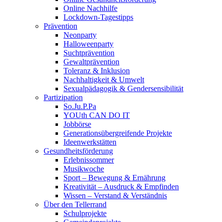
Online Nachhilfe
Lockdown-Tagestipps
Prävention
Neonparty
Halloweenparty
Suchtprävention
Gewaltprävention
Toleranz & Inklusion
Nachhaltigkeit & Umwelt
Sexualpädagogik & Gendersensibilität
Partizipation
So.Ju.P.Pa
YOUth CAN DO IT
Jobbörse
Generationsübergreifende Projekte
Ideenwerkstätten
Gesundheitsförderung
Erlebnissommer
Musikwoche
Sport – Bewegung & Ernährung
Kreativität – Ausdruck & Empfinden
Wissen – Verstand & Verständnis
Über den Tellerrand
Schulprojekte