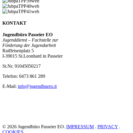
JubpaTPP38web
JubpaTPP39web
JubpaTPP40web
JubpaTPP41web
KONTAKT
Jugendbüro Passeier EO
Jugenddienst –
Fachstelle zur
Förderung der Jugendarbeit
Raiffeisenplatz 5
I-39015 St.Leonhard in Passeier
St.Nr. 91045050217
Telefon: 0473 861 289
E-Mail:
info@jugendbuero.it
© 2026 Jugendbüro Passeier EO.
IMPRESSUM
.
PRIVACY
.
COOKIES