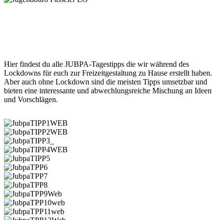
JUBPA Lockdown-Tagestipps
Hier findest du alle JUBPA-Tagestipps die wir während des
Lockdowns für euch zur Freizeitgestaltung zu Hause erstellt haben.
Aber auch ohne Lockdown sind die meisten Tipps umsetzbar und
bieten eine interessante und abwechlungsreiche Mischung an Ideen
und Vorschlägen.
JubpaTIPP1WEB
JubpaTIPP2WEB
JubpaTIPP3_
JubpaTIPP4WEB
JubpaTIPP5
JubpaTPP6
JubpaTPP7
JubpaTPP8
JubpaTPP9Web
JubpaTPP10web
JubpaTPP11web