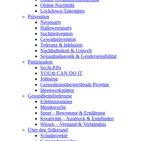
Online Nachhilfe
Lockdown-Tagestipps
Prävention
Neonparty
Halloweenparty
Suchtprävention
Gewaltprävention
Toleranz & Inklusion
Nachhaltigkeit & Umwelt
Sexualpädagogik & Gendersensibilität
Partizipation
So.Ju.P.Pa
YOUth CAN DO IT
Jobbörse
Generationsübergreifende Projekte
Ideenwerkstätten
Gesundheitsförderung
Erlebnissommer
Musikwoche
Sport – Bewegung & Ernährung
Kreativität – Ausdruck & Empfinden
Wissen – Verstand & Verständnis
Über den Tellerrand
Schulprojekte