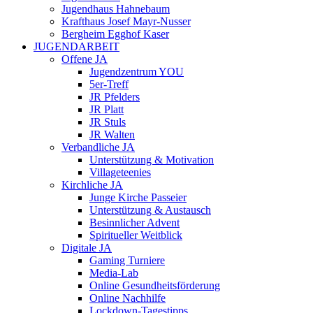
Jugendhaus Hahnebaum
Krafthaus Josef Mayr-Nusser
Bergheim Egghof Kaser
JUGENDARBEIT
Offene JA
Jugendzentrum YOU
5er-Treff
JR Pfelders
JR Platt
JR Stuls
JR Walten
Verbandliche JA
Unterstützung & Motivation
Villageteenies
Kirchliche JA
Junge Kirche Passeier
Unterstützung & Austausch
Besinnlicher Advent
Spiritueller Weitblick
Digitale JA
Gaming Turniere
Media-Lab
Online Gesundheitsförderung
Online Nachhilfe
Lockdown-Tagestipps