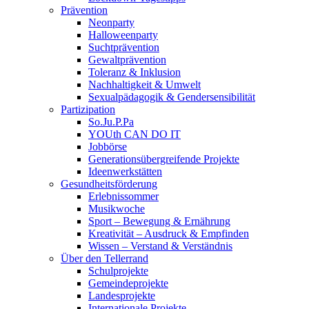
Prävention
Neonparty
Halloweenparty
Suchtprävention
Gewaltprävention
Toleranz & Inklusion
Nachhaltigkeit & Umwelt
Sexualpädagogik & Gendersensibilität
Partizipation
So.Ju.P.Pa
YOUth CAN DO IT
Jobbörse
Generationsübergreifende Projekte
Ideenwerkstätten
Gesundheitsförderung
Erlebnissommer
Musikwoche
Sport – Bewegung & Ernährung
Kreativität – Ausdruck & Empfinden
Wissen – Verstand & Verständnis
Über den Tellerrand
Schulprojekte
Gemeindeprojekte
Landesprojekte
Internationale Projekte