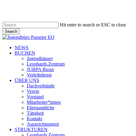
Skip
to
main
content
Hit enter to search or ESC to close
Search
Close
Search
search
Menu
NEWS
BUCHEN
Jugendhäuser
Leonhards.Zentrum
JUBPA Busse
Verleihdienst
ÜBER UNS
Dachverbände
Verein
Vorstand
Mitarbeiter*innen
Ehrenamtliche
Tätigkeit
Kontakt
Auszeichnungen
STRUKTUREN
Leonhards.Zentrum