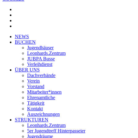
facebook
youtube
instagram
whatsapp
Close
NEWS
Menu
BUCHEN
Jugendhäuser
Leonhards.Zentrum
JUBPA Busse
Verleihdienst
ÜBER UNS
Dachverbände
Verein
Vorstand
Mitarbeiter*innen
Ehrenamtliche
Tätigkeit
Kontakt
Auszeichnungen
STRUKTUREN
Leonhards.Zentrum
5er Jugendtreff Hinterpasseier
Jugendräume