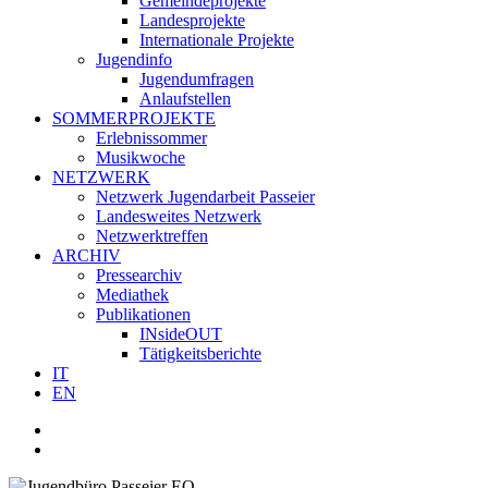
Gemeindeprojekte
Landesprojekte
Internationale Projekte
Jugendinfo
Jugendumfragen
Anlaufstellen
SOMMERPROJEKTE
Erlebnissommer
Musikwoche
NETZWERK
Netzwerk Jugendarbeit Passeier
Landesweites Netzwerk
Netzwerktreffen
ARCHIV
Pressearchiv
Mediathek
Publikationen
INsideOUT
Tätigkeitsberichte
IT
EN
facebook
youtube
instagram
whatsapp
search