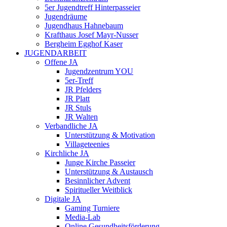
5er Jugendtreff Hinterpasseier
Jugendräume
Jugendhaus Hahnebaum
Krafthaus Josef Mayr-Nusser
Bergheim Egghof Kaser
JUGENDARBEIT
Offene JA
Jugendzentrum YOU
5er-Treff
JR Pfelders
JR Platt
JR Stuls
JR Walten
Verbandliche JA
Unterstützung & Motivation
Villageteenies
Kirchliche JA
Junge Kirche Passeier
Unterstützung & Austausch
Besinnlicher Advent
Spiritueller Weitblick
Digitale JA
Gaming Turniere
Media-Lab
Online Gesundheitsförderung