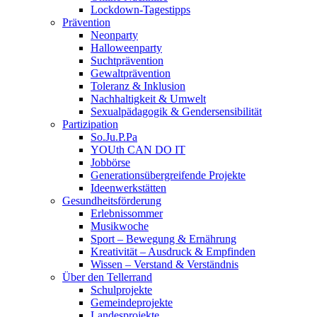
Lockdown-Tagestipps
Prävention
Neonparty
Halloweenparty
Suchtprävention
Gewaltprävention
Toleranz & Inklusion
Nachhaltigkeit & Umwelt
Sexualpädagogik & Gendersensibilität
Partizipation
So.Ju.P.Pa
YOUth CAN DO IT
Jobbörse
Generationsübergreifende Projekte
Ideenwerkstätten
Gesundheitsförderung
Erlebnissommer
Musikwoche
Sport – Bewegung & Ernährung
Kreativität – Ausdruck & Empfinden
Wissen – Verstand & Verständnis
Über den Tellerrand
Schulprojekte
Gemeindeprojekte
Landesprojekte