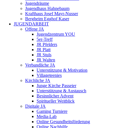
Jugendräume
Jugendhaus Hahnebaum
Krafthaus Josef Mayr-Nusser
Bergheim Egghof Kaser
JUGENDARBEIT
Offene JA
Jugendzentrum YOU
5er-Treff
JR Pfelders
JR Platt
JR Stuls
JR Walten
Verbandliche JA
Unterstützung & Motivation
Villageteenies
Kirchliche JA
Junge Kirche Passeier
Unterstützung & Austausch
Besinnlicher Advent
Spiritueller Weitblick
Digitale JA
Gaming Turniere
Media-Lab
Online Gesundheitsförderung
Online Nachhilfe