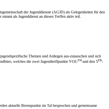
eitsgemeinschaft der Jugenddienste (AGJD) als Gelegenheiten für den
nimmt als Jugenddienst an diesen Treffen aktiv teil.
ber jugendspezifische Themen und Anliegen aus-zutauschen und sich
TH
ER
ugendbüro, welches die zwei Jugendtreffpunkte YOU
und den 5
-
werden aktuelle Brennpunkte im Tal besprochen und gemeinsame