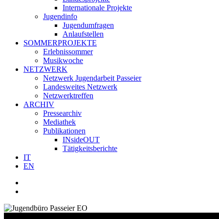
Internationale Projekte
Jugendinfo
Jugendumfragen
Anlaufstellen
SOMMERPROJEKTE
Erlebnissommer
Musikwoche
NETZWERK
Netzwerk Jugendarbeit Passeier
Landesweites Netzwerk
Netzwerktreffen
ARCHIV
Pressearchiv
Mediathek
Publikationen
INsideOUT
Tätigkeitsberichte
IT
EN
facebook
youtube
instagram
whatsapp
search