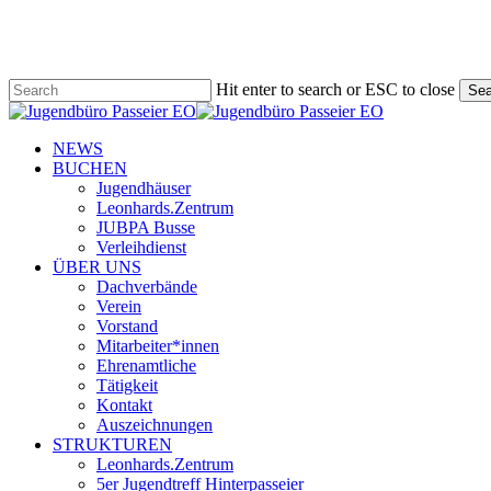
Skip
to
main
content
Hit enter to search or ESC to close
Sea
Close
Search
search
Menu
NEWS
BUCHEN
Jugendhäuser
Leonhards.Zentrum
JUBPA Busse
Verleihdienst
ÜBER UNS
Dachverbände
Verein
Vorstand
Mitarbeiter*innen
Ehrenamtliche
Tätigkeit
Kontakt
Auszeichnungen
STRUKTUREN
Leonhards.Zentrum
5er Jugendtreff Hinterpasseier