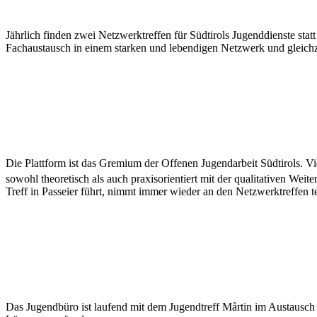
Tagungen der AGJD
Jährlich finden zwei Netzwerktreffen für Südtirols Jugenddienste sta
Fachaustausch in einem starken und lebendigen Netzwerk und gleichzei
Plattform des netz | Offene Jugendarbeit
Die Plattform ist das Gremium der Offenen Jugendarbeit Südtirols. Vi
sowohl theoretisch als auch praxisorientiert mit der qualitativen W
Treff in Passeier führt, nimmt immer wieder an den Netzwerktreffen te
Austauschtreffen mit dem Jugendtreff Mårtin & Streetwork Bu
Das Jugendbüro ist laufend mit dem Jugendtreff Mårtin im Austausc