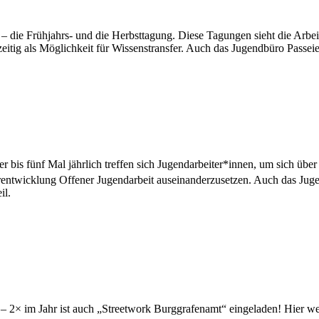
tt – die Frühjahrs- und die Herbsttagung. Diese Tagungen sieht die Arb
tig als Möglichkeit für Wissenstransfer. Auch das Jugendbüro Passeier 
er bis fünf Mal jährlich treffen sich Jugendarbeiter*innen, um sich ü
eiterentwicklung Offener Jugendarbeit auseinanderzusetzen. Auch das J
il.
rggrafenamt
h – 2× im Jahr ist auch „Streetwork Burggrafenamt“ eingeladen! Hier 