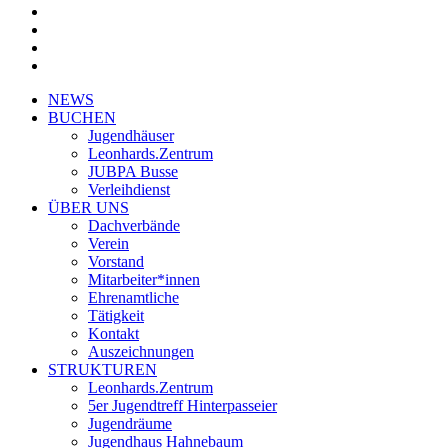
facebook
youtube
instagram
whatsapp
Close
NEWS
Menu
BUCHEN
Jugendhäuser
Leonhards.Zentrum
JUBPA Busse
Verleihdienst
ÜBER UNS
Dachverbände
Verein
Vorstand
Mitarbeiter*innen
Ehrenamtliche
Tätigkeit
Kontakt
Auszeichnungen
STRUKTUREN
Leonhards.Zentrum
5er Jugendtreff Hinterpasseier
Jugendräume
Jugendhaus Hahnebaum