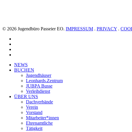
© 2026 Jugendbüro Passeier EO.
IMPRESSUM
.
PRIVACY
.
COO
facebook
youtube
instagram
whatsapp
Close
NEWS
Menu
BUCHEN
Jugendhäuser
Leonhards.Zentrum
JUBPA Busse
Verleihdienst
ÜBER UNS
Dachverbände
Verein
Vorstand
Mitarbeiter*innen
Ehrenamtliche
Tätigkeit