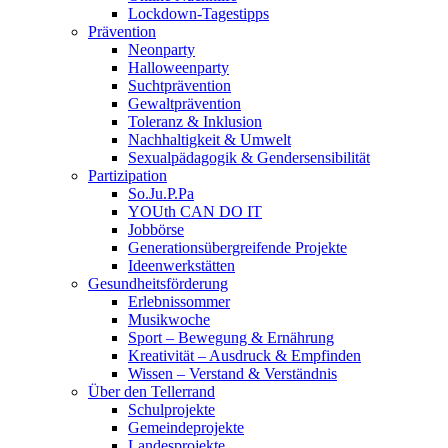
Lockdown-Tagestipps
Prävention
Neonparty
Halloweenparty
Suchtprävention
Gewaltprävention
Toleranz & Inklusion
Nachhaltigkeit & Umwelt
Sexualpädagogik & Gendersensibilität
Partizipation
So.Ju.P.Pa
YOUth CAN DO IT
Jobbörse
Generationsübergreifende Projekte
Ideenwerkstätten
Gesundheitsförderung
Erlebnissommer
Musikwoche
Sport – Bewegung & Ernährung
Kreativität – Ausdruck & Empfinden
Wissen – Verstand & Verständnis
Über den Tellerrand
Schulprojekte
Gemeindeprojekte
Landesprojekte