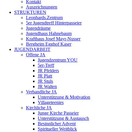
Kontakt
Auszeichnungen
STRUKTUREN
Leonhards.Zentrum
5er Jugendtreff Hinterpasseier
Jugendräume
Jugendhaus Hahnebaum
Krafthaus Josef Mayr-Nusser
Bergheim Egghof Kaser
JUGENDARBEIT
Offene JA
Jugendzentrum YOU
5er-Treff
JR Pfelders
JR Platt
JR Stuls
JR Walten
Verbandliche JA
Unterstützung & Motivation
Villageteenies
Kirchliche JA
Junge Kirche Passeier
Unterstützung & Austausch
Besinnlicher Advent
Spiritueller Weitblick