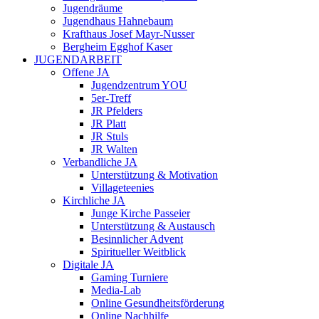
Jugendräume
Jugendhaus Hahnebaum
Krafthaus Josef Mayr-Nusser
Bergheim Egghof Kaser
JUGENDARBEIT
Offene JA
Jugendzentrum YOU
5er-Treff
JR Pfelders
JR Platt
JR Stuls
JR Walten
Verbandliche JA
Unterstützung & Motivation
Villageteenies
Kirchliche JA
Junge Kirche Passeier
Unterstützung & Austausch
Besinnlicher Advent
Spiritueller Weitblick
Digitale JA
Gaming Turniere
Media-Lab
Online Gesundheitsförderung
Online Nachhilfe