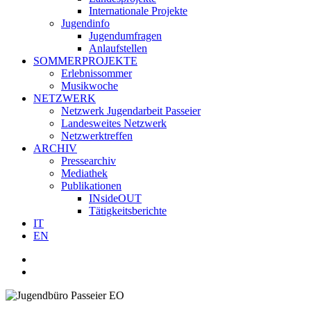
Internationale Projekte
Jugendinfo
Jugendumfragen
Anlaufstellen
SOMMERPROJEKTE
Erlebnissommer
Musikwoche
NETZWERK
Netzwerk Jugendarbeit Passeier
Landesweites Netzwerk
Netzwerktreffen
ARCHIV
Pressearchiv
Mediathek
Publikationen
INsideOUT
Tätigkeitsberichte
IT
EN
facebook
youtube
instagram
whatsapp
search