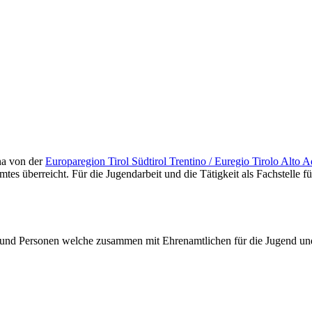
leistung – DAS JUNGE EHRENAMT“
a von der
Europaregion Tirol Südtirol Trentino / Euregio Tirolo Alto A
erreicht. Für die Jugendarbeit und die Tätigkeit als Fachstelle für 
und Personen welche zusammen mit Ehrenamtlichen für die Jugend und