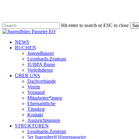
Skip
to
main
content
Hit enter to search or ESC to close
Sea
Close
Search
search
Menu
NEWS
BUCHEN
Jugendhäuser
Leonhards.Zentrum
JUBPA Busse
Verleihdienst
ÜBER UNS
Dachverbände
Verein
Vorstand
Mitarbeiter*innen
Ehrenamtliche
Tätigkeit
Kontakt
Auszeichnungen
STRUKTUREN
Leonhards.Zentrum
5er Jugendtreff Hinterpasseier