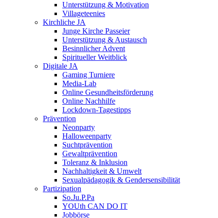
Unterstützung & Motivation
Villageteenies
Kirchliche JA
Junge Kirche Passeier
Unterstützung & Austausch
Besinnlicher Advent
Spiritueller Weitblick
Digitale JA
Gaming Turniere
Media-Lab
Online Gesundheitsförderung
Online Nachhilfe
Lockdown-Tagestipps
Prävention
Neonparty
Halloweenparty
Suchtprävention
Gewaltprävention
Toleranz & Inklusion
Nachhaltigkeit & Umwelt
Sexualpädagogik & Gendersensibilität
Partizipation
So.Ju.P.Pa
YOUth CAN DO IT
Jobbörse