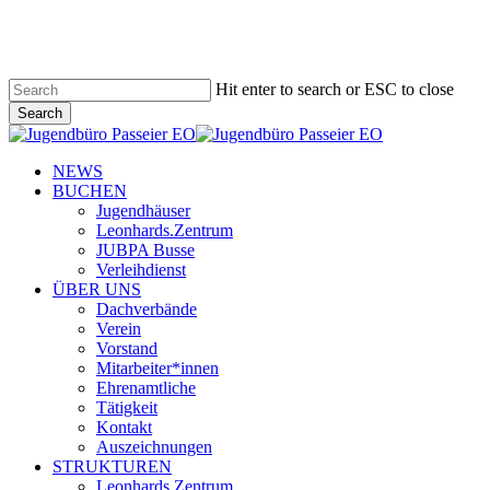
Skip
to
main
content
Hit enter to search or ESC to close
Search
Close
Search
search
Menu
NEWS
BUCHEN
Jugendhäuser
Leonhards.Zentrum
JUBPA Busse
Verleihdienst
ÜBER UNS
Dachverbände
Verein
Vorstand
Mitarbeiter*innen
Ehrenamtliche
Tätigkeit
Kontakt
Auszeichnungen
STRUKTUREN
Leonhards.Zentrum