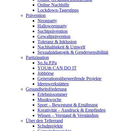
Online Nachhilfe
Lockdown-Tagestipps
Prävention
Neonparty
Halloweenparty
Suchtprävention
Gewaltprävention
Toleranz & Inklusion
Nachhaltigkeit & Umwelt
Sexualpädagogik & Gendersensibilität
Partizipation
So.Ju.P.Pa
YOUth CAN DO IT
Jobbörse
Generationsübergreifende Projekte
Ideenwerkstätten
Gesundheitsförderung
Erlebnissommer
Musikwoche
Sport – Bewegung & Ernährung
Kreativität – Ausdruck & Empfinden
Wissen – Verstand & Verständnis
Über den Tellerrand
Schulprojekte