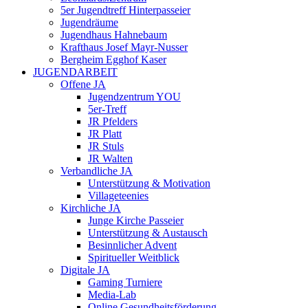
5er Jugendtreff Hinterpasseier
Jugendräume
Jugendhaus Hahnebaum
Krafthaus Josef Mayr-Nusser
Bergheim Egghof Kaser
JUGENDARBEIT
Offene JA
Jugendzentrum YOU
5er-Treff
JR Pfelders
JR Platt
JR Stuls
JR Walten
Verbandliche JA
Unterstützung & Motivation
Villageteenies
Kirchliche JA
Junge Kirche Passeier
Unterstützung & Austausch
Besinnlicher Advent
Spiritueller Weitblick
Digitale JA
Gaming Turniere
Media-Lab
Online Gesundheitsförderung