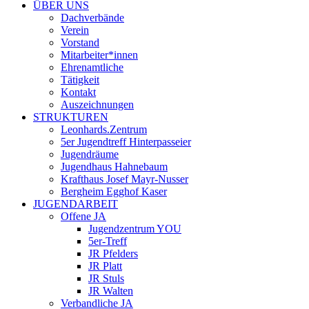
ÜBER UNS
Dachverbände
Verein
Vorstand
Mitarbeiter*innen
Ehrenamtliche
Tätigkeit
Kontakt
Auszeichnungen
STRUKTUREN
Leonhards.Zentrum
5er Jugendtreff Hinterpasseier
Jugendräume
Jugendhaus Hahnebaum
Krafthaus Josef Mayr-Nusser
Bergheim Egghof Kaser
JUGENDARBEIT
Offene JA
Jugendzentrum YOU
5er-Treff
JR Pfelders
JR Platt
JR Stuls
JR Walten
Verbandliche JA