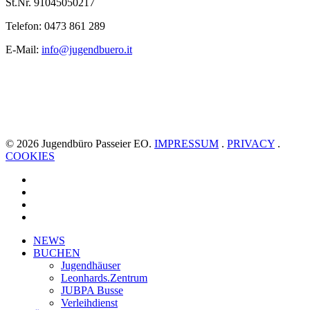
St.Nr. 91045050217
Telefon: 0473 861 289
E-Mail:
info@jugendbuero.it
© 2026 Jugendbüro Passeier EO.
IMPRESSUM
.
PRIVACY
.
COOKIES
facebook
youtube
instagram
whatsapp
Close
NEWS
Menu
BUCHEN
Jugendhäuser
Leonhards.Zentrum
JUBPA Busse
Verleihdienst