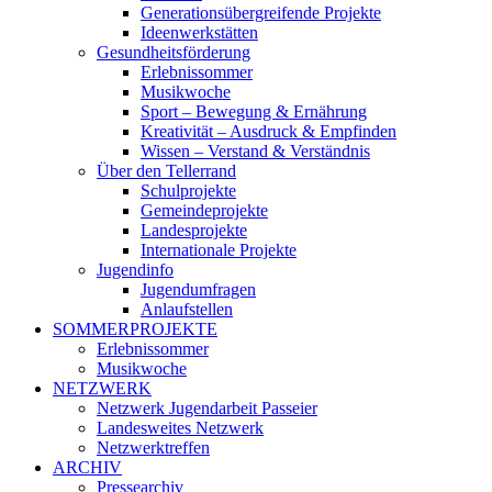
Generationsübergreifende Projekte
Ideenwerkstätten
Gesundheitsförderung
Erlebnissommer
Musikwoche
Sport – Bewegung & Ernährung
Kreativität – Ausdruck & Empfinden
Wissen – Verstand & Verständnis
Über den Tellerrand
Schulprojekte
Gemeindeprojekte
Landesprojekte
Internationale Projekte
Jugendinfo
Jugendumfragen
Anlaufstellen
SOMMERPROJEKTE
Erlebnissommer
Musikwoche
NETZWERK
Netzwerk Jugendarbeit Passeier
Landesweites Netzwerk
Netzwerktreffen
ARCHIV
Pressearchiv