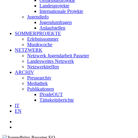
Gemeindeprojekte
Landesprojekte
Internationale Projekte
Jugendinfo
Jugendumfragen
Anlaufstellen
SOMMERPROJEKTE
Erlebnissommer
Musikwoche
NETZWERK
Netzwerk Jugendarbeit Passeier
Landesweites Netzwerk
Netzwerktreffen
ARCHIV
Pressearchiv
Mediathek
Publikationen
INsideOUT
Tätigkeitsberichte
IT
EN
facebook
youtube
instagram
whatsapp
search