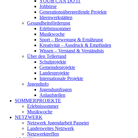
YOUth CAN DO IT
Jobbörse
Generationsübergreifende Projekte
Ideenwerkstätten
Gesundheitsförderung
Erlebnissommer
Musikwoche
Sport – Bewegung & Ernährung
Kreativität – Ausdruck & Empfinden
Wissen – Verstand & Verständnis
Über den Tellerrand
Schulprojekte
Gemeindeprojekte
Landesprojekte
Internationale Projekte
Jugendinfo
Jugendumfragen
Anlaufstellen
SOMMERPROJEKTE
Erlebnissommer
Musikwoche
NETZWERK
Netzwerk Jugendarbeit Passeier
Landesweites Netzwerk
Netzwerktreffen