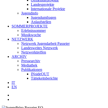
Gemeindeprojekte
Landesprojekte
Internationale Projekte
Jugendinfo
Jugendumfragen
Anlaufstellen
SOMMERPROJEKTE
Erlebnissommer
Musikwoche
NETZWERK
Netzwerk Jugendarbeit Passeier
Landesweites Netzwerk
Netzwerktreffen
ARCHIV
Pressearchiv
Mediathek
Publikationen
INsideOUT
Tätigkeitsberichte
IT
EN
facebook
youtube
instagram
whatsapp
search