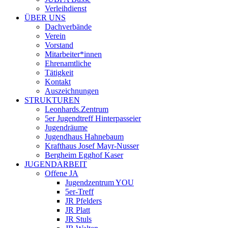
Verleihdienst
ÜBER UNS
Dachverbände
Verein
Vorstand
Mitarbeiter*innen
Ehrenamtliche
Tätigkeit
Kontakt
Auszeichnungen
STRUKTUREN
Leonhards.Zentrum
5er Jugendtreff Hinterpasseier
Jugendräume
Jugendhaus Hahnebaum
Krafthaus Josef Mayr-Nusser
Bergheim Egghof Kaser
JUGENDARBEIT
Offene JA
Jugendzentrum YOU
5er-Treff
JR Pfelders
JR Platt
JR Stuls