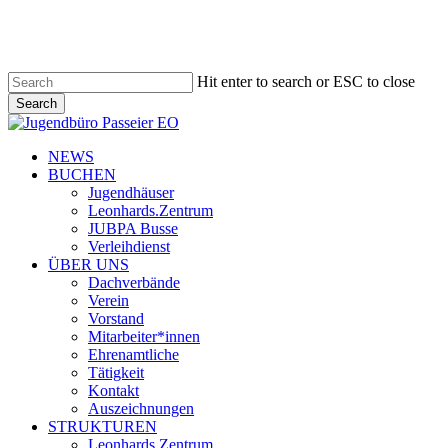
Skip
to
main
content
Hit enter to search or ESC to close
Search
Close
Search
search
Menu
NEWS
BUCHEN
Jugendhäuser
Leonhards.Zentrum
JUBPA Busse
Verleihdienst
ÜBER UNS
Dachverbände
Verein
Vorstand
Mitarbeiter*innen
Ehrenamtliche
Tätigkeit
Kontakt
Auszeichnungen
STRUKTUREN
Leonhards.Zentrum