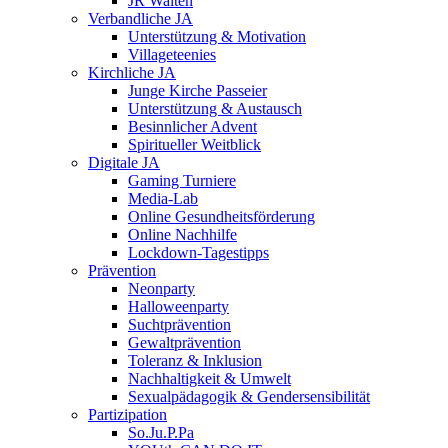
JR Walten
Verbandliche JA
Unterstützung & Motivation
Villageteenies
Kirchliche JA
Junge Kirche Passeier
Unterstützung & Austausch
Besinnlicher Advent
Spiritueller Weitblick
Digitale JA
Gaming Turniere
Media-Lab
Online Gesundheitsförderung
Online Nachhilfe
Lockdown-Tagestipps
Prävention
Neonparty
Halloweenparty
Suchtprävention
Gewaltprävention
Toleranz & Inklusion
Nachhaltigkeit & Umwelt
Sexualpädagogik & Gendersensibilität
Partizipation
So.Ju.P.Pa