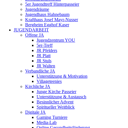
5er Jugendtreff Hinterpasseier
Jugendräume
Jugendhaus Hahnebaum
Krafthaus Josef Mayr-Nusser
Bergheim Egghof Kaser
JUGENDARBEIT
Offene JA
Jugendzentrum YOU
5er-Treff
JR Pfelders
JR Platt
JR Stuls
JR Walten
Verbandliche JA
Unterstützung & Motivation
Villageteenies
Kirchliche JA
Junge Kirche Passeier
Unterstützung & Austausch
Besinnlicher Advent
Spiritueller Weitblick
Digitale JA
Gaming Turniere
Media-Lab
Online Gesundheitsförderung