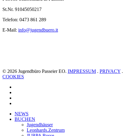
St.Nr. 91045050217
Telefon: 0473 861 289
E-Mail:
info@jugendbuero.it
© 2026 Jugendbüro Passeier EO.
IMPRESSUM
.
PRIVACY
.
COOKIES
facebook
youtube
instagram
whatsapp
Close
NEWS
Menu
BUCHEN
Jugendhäuser
Leonhards.Zentrum
JUBPA Busse