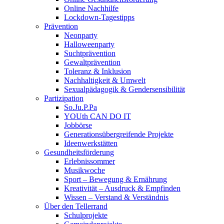
Online Nachhilfe
Lockdown-Tagestipps
Prävention
Neonparty
Halloweenparty
Suchtprävention
Gewaltprävention
Toleranz & Inklusion
Nachhaltigkeit & Umwelt
Sexualpädagogik & Gendersensibilität
Partizipation
So.Ju.P.Pa
YOUth CAN DO IT
Jobbörse
Generationsübergreifende Projekte
Ideenwerkstätten
Gesundheitsförderung
Erlebnissommer
Musikwoche
Sport – Bewegung & Ernährung
Kreativität – Ausdruck & Empfinden
Wissen – Verstand & Verständnis
Über den Tellerrand
Schulprojekte