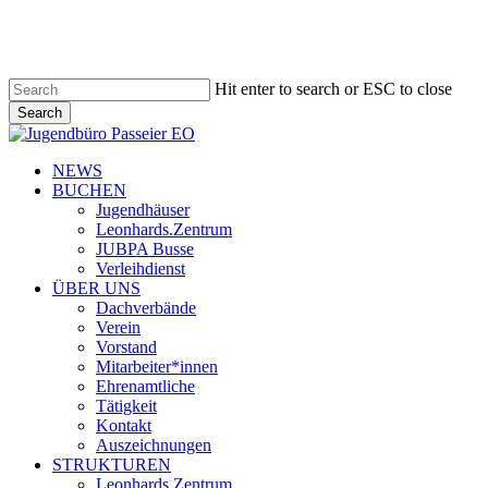
Skip
to
main
content
Hit enter to search or ESC to close
Search
Close
Search
search
Menu
NEWS
BUCHEN
Jugendhäuser
Leonhards.Zentrum
JUBPA Busse
Verleihdienst
ÜBER UNS
Dachverbände
Verein
Vorstand
Mitarbeiter*innen
Ehrenamtliche
Tätigkeit
Kontakt
Auszeichnungen
STRUKTUREN
Leonhards.Zentrum