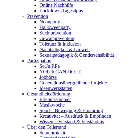
Online Nachhilfe
Lockdown-Tagestipps
Prävention
Neonparty
Halloweenparty
Suchtprävention
Gewaltprävention
Toleranz & Inklusion
Nachhaltigkeit & Umwelt
Sexualpädagogik & Gendersensibilität
Partizipation
So.Ju.P.Pa
YOUth CAN DO IT
Jobbörse
Generationsübergreifende Projekte
Ideenwerkstätten
Gesundheitsförderung
Erlebnissommer
Musikwoche
Sport – Bewegung & Ernährung
Kreativität – Ausdruck & Empfinden
Wissen – Verstand & Verständnis
Über den Tellerrand
Schulprojekte