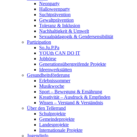
Neonparty
Halloweenparty
Suchtprävention
Gewaltprävention
Toleranz & Inklusion
Nachhaltigkeit & Umwelt
Sexualpädagogik & Gendersensibilität
Partizipation
So.Ju.P.Pa
YOUth CAN DO IT
Jobbörse
Generationsübergreifende Projekte
Ideenwerkstätten
Gesundheitsförderung
Erlebnissommer
Musikwoche
Sport – Bewegung & Ernährung
Kreativität – Ausdruck & Empfinden
Wissen – Verstand & Verständnis
Über den Tellerrand
Schulprojekte
Gemeindeprojekte
Landesprojekte
Internationale Projekte
Jugendinfo