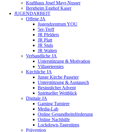
Krafthaus Josef Mayr-Nusser
Bergheim Egghof Kaser
JUGENDARBEIT
Offene JA
Jugendzentrum YOU
5er-Treff
JR Pfelders
JR Platt
JR Stuls
JR Walten
Verbandliche JA
Unterstützung & Motivation
Villageteenies
Kirchliche JA
Junge Kirche Passeier
Unterstützung & Austausch
Besinnlicher Advent
Spiritueller Weitblick
Digitale JA
Gaming Turniere
Media-Lab
Online Gesundheitsförderung
Online Nachhilfe
Lockdown-Tagestipps
Prävention