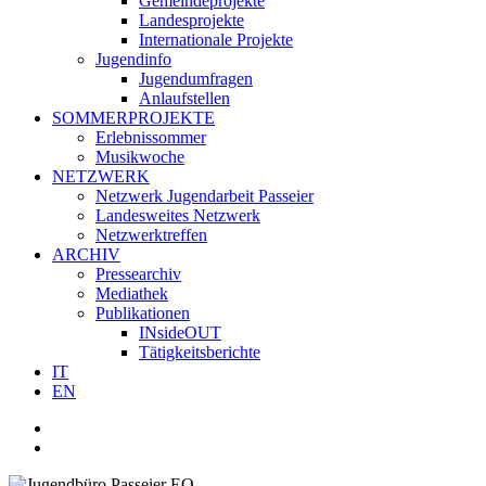
Gemeindeprojekte
Landesprojekte
Internationale Projekte
Jugendinfo
Jugendumfragen
Anlaufstellen
SOMMERPROJEKTE
Erlebnissommer
Musikwoche
NETZWERK
Netzwerk Jugendarbeit Passeier
Landesweites Netzwerk
Netzwerktreffen
ARCHIV
Pressearchiv
Mediathek
Publikationen
INsideOUT
Tätigkeitsberichte
IT
EN
facebook
youtube
instagram
whatsapp
search