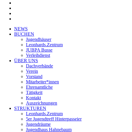
facebook
youtube
instagram
whatsapp
Close
NEWS
Menu
BUCHEN
Jugendhäuser
Leonhards.Zentrum
JUBPA Busse
Verleihdienst
ÜBER UNS
Dachverbände
Verein
Vorstand
Mitarbeiter*innen
Ehrenamtliche
Tätigkeit
Kontakt
Auszeichnungen
STRUKTUREN
Leonhards.Zentrum
5er Jugendtreff Hinterpasseier
Jugendräume
Jugendhaus Hahnebaum