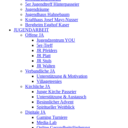
5er Jugendtreff Hinterpasseier
Jugendräume
Jugendhaus Hahnebaum
Krafthaus Josef Mayr-Nusser
Bergheim Egghof Kaser
JUGENDARBEIT
Offene JA
Jugendzentrum YOU
5er-Treff
JR Pfelders
JR Platt
JR Stuls
JR Walten
Verbandliche JA
Unterstützung & Motivation
Villageteenies
Kirchliche JA
Junge Kirche Passeier
Unterstützung & Austausch
Besinnlicher Advent
Spiritueller Weitblick
Digitale JA
Gaming Turniere
Media-Lab
Online Gesundheitsförderung