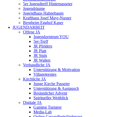
5er Jugendtreff Hinterpasseier
Jugendräume
Jugendhaus Hahnebaum
Krafthaus Josef Mayr-Nusser
Bergheim Egghof Kaser
JUGENDARBEIT
Offene JA
Jugendzentrum YOU
5er-Treff
JR Pfelders
JR Platt
JR Stuls
JR Walten
Verbandliche JA
Unterstützung & Motivation
Villageteenies
Kirchliche JA
Junge Kirche Passeier
Unterstützung & Austausch
Besinnlicher Advent
Spiritueller Weitblick
Digitale JA
Gaming Turniere
Media-Lab
Online Gesundheitsförderung