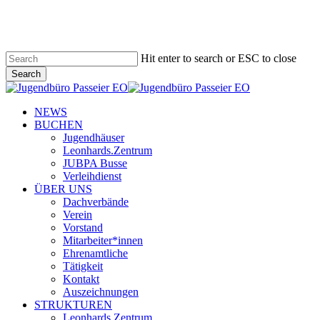
Skip
to
main
content
Hit enter to search or ESC to close
Search
Close
Search
search
Menu
NEWS
BUCHEN
Jugendhäuser
Leonhards.Zentrum
JUBPA Busse
Verleihdienst
ÜBER UNS
Dachverbände
Verein
Vorstand
Mitarbeiter*innen
Ehrenamtliche
Tätigkeit
Kontakt
Auszeichnungen
STRUKTUREN
Leonhards.Zentrum