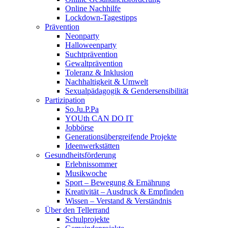
Online Nachhilfe
Lockdown-Tagestipps
Prävention
Neonparty
Halloweenparty
Suchtprävention
Gewaltprävention
Toleranz & Inklusion
Nachhaltigkeit & Umwelt
Sexualpädagogik & Gendersensibilität
Partizipation
So.Ju.P.Pa
YOUth CAN DO IT
Jobbörse
Generationsübergreifende Projekte
Ideenwerkstätten
Gesundheitsförderung
Erlebnissommer
Musikwoche
Sport – Bewegung & Ernährung
Kreativität – Ausdruck & Empfinden
Wissen – Verstand & Verständnis
Über den Tellerrand
Schulprojekte