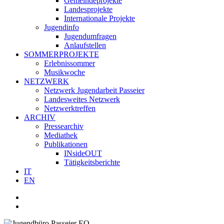
Gemeindeprojekte
Landesprojekte
Internationale Projekte
Jugendinfo
Jugendumfragen
Anlaufstellen
SOMMERPROJEKTE
Erlebnissommer
Musikwoche
NETZWERK
Netzwerk Jugendarbeit Passeier
Landesweites Netzwerk
Netzwerktreffen
ARCHIV
Pressearchiv
Mediathek
Publikationen
INsideOUT
Tätigkeitsberichte
IT
EN
facebook
youtube
instagram
whatsapp
search